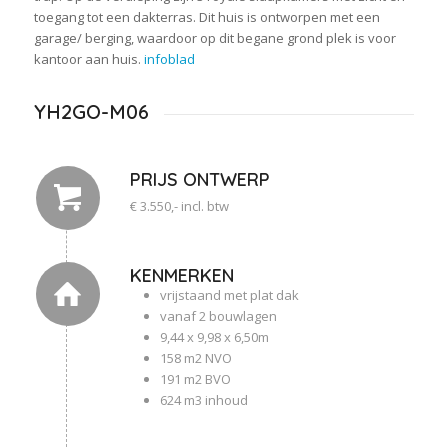
toegang tot een dakterras. Dit huis is ontworpen met een
garage/ berging, waardoor op dit begane grond plek is voor
kantoor aan huis.
infoblad
YH2GO-M06
PRIJS ONTWERP
€ 3.550,- incl. btw
KENMERKEN
vrijstaand met plat dak
vanaf 2 bouwlagen
9,44 x 9,98 x 6,50m
158 m2 NVO
191 m2 BVO
624 m3 inhoud