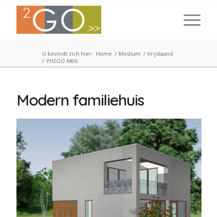
U bevindt zich hier:
Home
/
Medium
/
Vrijstaand
/
YH2GO-M06
Modern familiehuis