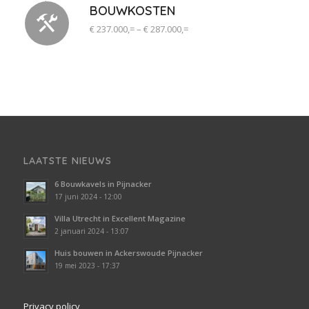
BOUWKOSTEN
€ 237.000,= – € 287.000,=
LAATSTE NIEUWS
6 Bouwkavels in Pijnacker
17 juni 2024 - 12:00
Villa Utrecht in Excellent Magazine
2 januari 2024 - 13:07
Huis bouwen in Ackerswoude Pijnacker
19 mei 2023 - 17:37
Privacy policy