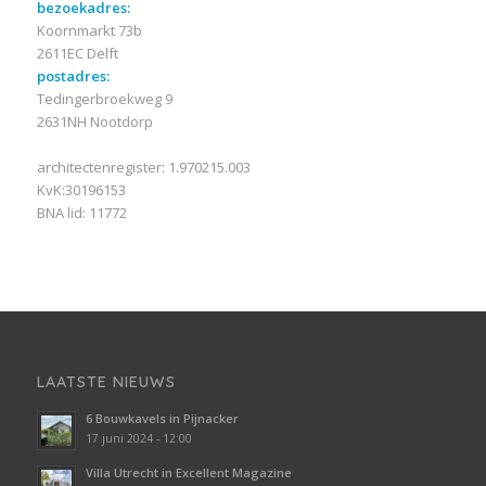
bezoekadres:
Koornmarkt 73b
2611EC Delft
postadres:
Tedingerbroekweg 9
2631NH Nootdorp
architectenregister: 1.970215.003
KvK:30196153
BNA lid: 11772
LAATSTE NIEUWS
6 Bouwkavels in Pijnacker
17 juni 2024 - 12:00
Villa Utrecht in Excellent Magazine