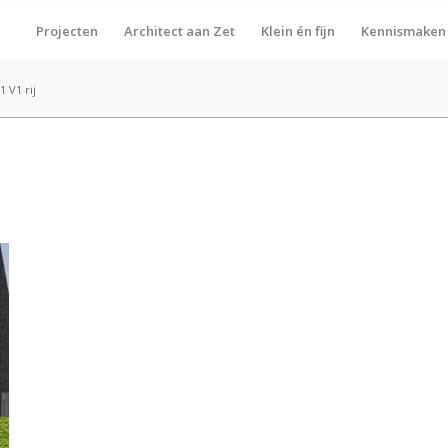
Projecten
Architect aan Zet
Klein én fijn
Kennismaken
 V1 rij