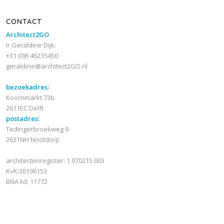
CONTACT
Architect2GO
Ir Geraldine Dijk:
+31 (0)6 46235450
geraldine@architect2GO.nl
bezoekadres:
Koornmarkt 73b
2611EC Delft
postadres:
Tedingerbroekweg 9
2631NH Nootdorp
architectenregister: 1.970215.003
KvK:30196153
BNA lid: 11772