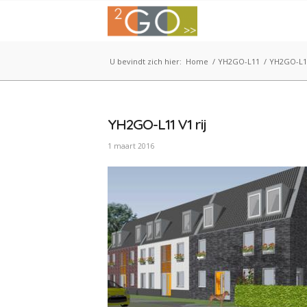
U bevindt zich hier:
Home
/
YH2GO-L11
/
YH2GO-L11
YH2GO-L11 V1 rij
1 maart 2016