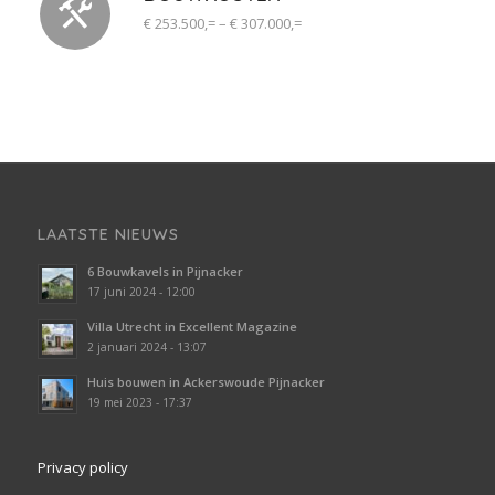
€ 253.500,= – € 307.000,=
LAATSTE NIEUWS
6 Bouwkavels in Pijnacker
17 juni 2024 - 12:00
Villa Utrecht in Excellent Magazine
2 januari 2024 - 13:07
Huis bouwen in Ackerswoude Pijnacker
19 mei 2023 - 17:37
Privacy policy