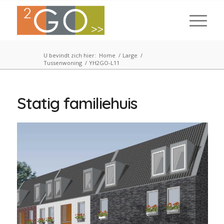
U bevindt zich hier:
Home
/
Large
/
Tussenwoning
/
YH2GO-L11
Statig familiehuis