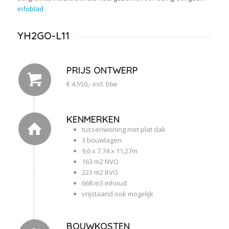
infoblad
YH2GO-L11
PRIJS ONTWERP
€ 4.550,- incl. btw
KENMERKEN
tussenwoning met plat dak
3 bouwlagen
9,6 x 7,74 x 11,27m
163 m2 NVO
223 m2 BVO
668 m3 inhoud
vrijstaand ook mogelijk
BOUWKOSTEN