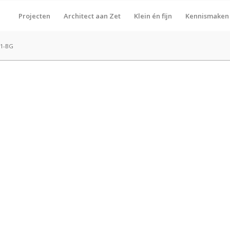
Projecten
Architect aan Zet
Klein én fijn
Kennismaken
1-BG