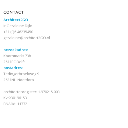
CONTACT
Architect2GO
Ir Geraldine Dijk:
+31 (0)6 46235450
geraldine@architect2GO.nl
bezoekadres:
Koornmarkt 73b
2611EC Delft
postadres:
Tedingerbroekweg 9
2631NH Nootdorp
architectenregister: 1.970215.003
KvK:30196153
BNA lid: 11772