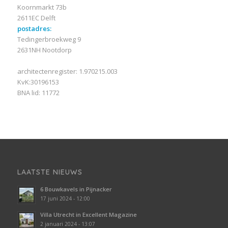
Koornmarkt 73b
2611EC Delft
postadres:
Tedingerbroekweg 9
2631NH Nootdorp
architectenregister: 1.970215.003
KvK:30196153
BNA lid: 11772
LAATSTE NIEUWS
6 Bouwkavels in Pijnacker
17 juni 2024 - 12:00
Villa Utrecht in Excellent Magazine
2 januari 2024 - 13:07