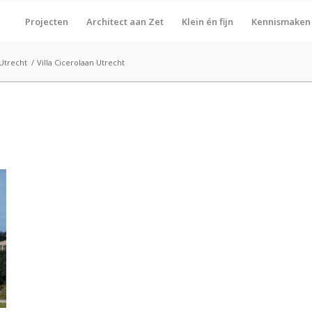
Projecten
Architect aan Zet
Klein én fijn
Kennismaken
Utrecht
/
Villa Cicerolaan Utrecht