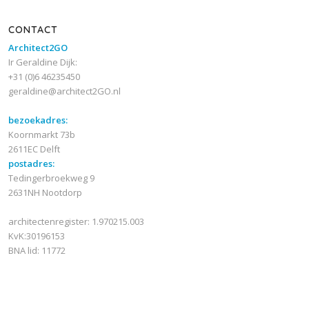
CONTACT
Architect2GO
Ir Geraldine Dijk:
+31 (0)6 46235450
geraldine@architect2GO.nl
bezoekadres:
Koornmarkt 73b
2611EC Delft
postadres:
Tedingerbroekweg 9
2631NH Nootdorp
architectenregister: 1.970215.003
KvK:30196153
BNA lid: 11772