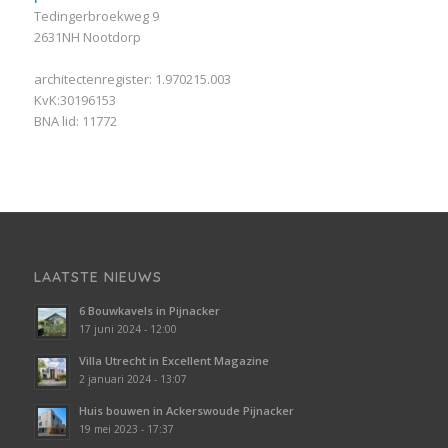
Tedingerbroekweg 9
2631NH Nootdorp
architectenregister: 1.970215.003
KvK:30196153
BNA lid: 11772
LAATSTE NIEUWS
6 Bouwkavels in Pijnacker
17 juni 2024 - 12:00
Villa Utrecht in Excellent Magazine
2 januari 2024 - 13:07
Huis bouwen in Ackerswoude Pijnacker
19 mei 2023 - 17:37