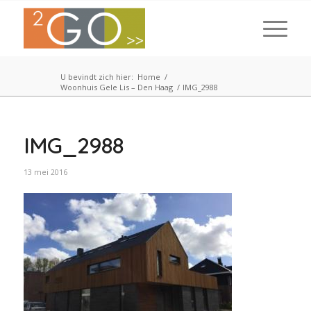
U bevindt zich hier:
Home
/
Woonhuis Gele Lis – Den Haag
/
IMG_2988
IMG_2988
13 mei 2016