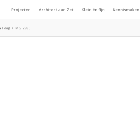
Projecten
Architect aan Zet
Klein én fijn
Kennismaken
n Haag
/
IMG_2985