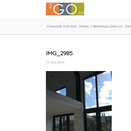
U bevindt zich hier:
Home
/
Woonhuis Gele Lis – De
IMG_2985
13 mei 2016