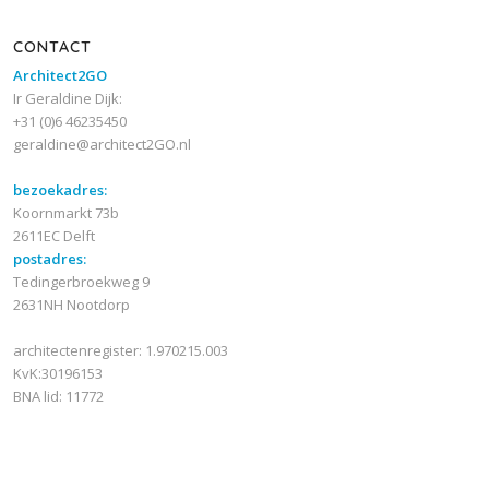
CONTACT
Architect2GO
Ir Geraldine Dijk:
+31 (0)6 46235450
geraldine@architect2GO.nl
bezoekadres:
Koornmarkt 73b
2611EC Delft
postadres:
Tedingerbroekweg 9
2631NH Nootdorp
architectenregister: 1.970215.003
KvK:30196153
BNA lid: 11772