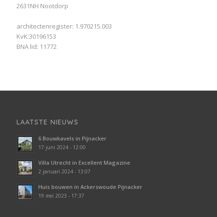
2631NH Nootdorp
architectenregister: 1.970215.003
KvK:30196153
BNA lid: 11772
LAATSTE NIEUWS
6 Bouwkavels in Pijnacker
17 juni 2024 - 12:00
Villa Utrecht in Excellent Magazine
2 januari 2024 - 13:07
Huis bouwen in Ackerswoude Pijnacker
19 mei 2023 - 17:37