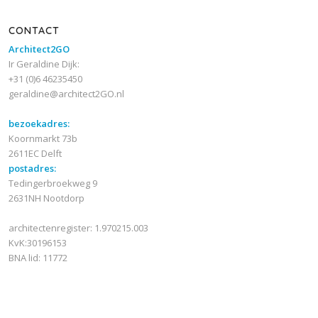
CONTACT
Architect2GO
Ir Geraldine Dijk:
+31 (0)6 46235450
geraldine@architect2GO.nl
bezoekadres:
Koornmarkt 73b
2611EC Delft
postadres:
Tedingerbroekweg 9
2631NH Nootdorp
architectenregister: 1.970215.003
KvK:30196153
BNA lid: 11772