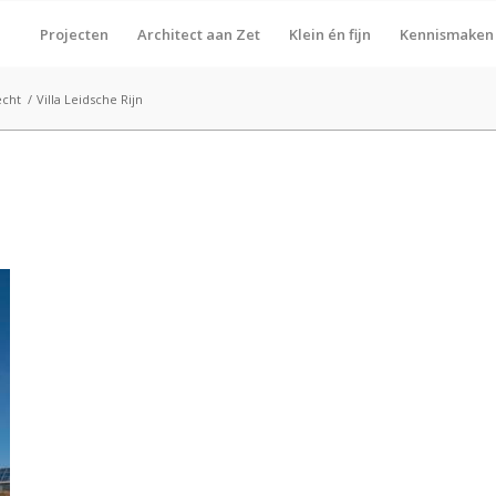
Projecten
Architect aan Zet
Klein én fijn
Kennismaken
echt
/
Villa Leidsche Rijn