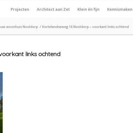
Projecten
Architect aan Zet
Klein én fijn
Kennismaken
ouw woonhuis Nootdorp
/
Kortelandseweg 16 Nootdorp – voorkant links ochtend
oorkant links ochtend