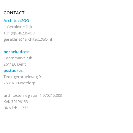
CONTACT
Architect2GO
Ir Geraldine Dijk:
+31 (0)6 46235450
geraldine@architect2GO.nl
bezoekadres:
Koornmarkt 73b
2611EC Delft
postadres:
Tedingerbroekweg 9
2631NH Nootdorp
architectenregister: 1.970215.003
KvK:30196153
BNA lid: 11772