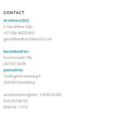
CONTACT
Architect2GO
Ir Geraldine Dijk:
+31 (0)6 46235450
geraldine@architect2GO.nl
bezoekadres:
Koornmarkt 73b
2611EC Delft
postadres:
Tedingerbroekweg 9
2631NH Nootdorp
architectenregister: 1.970215.003
KvK:30196153
BNA lid: 11772