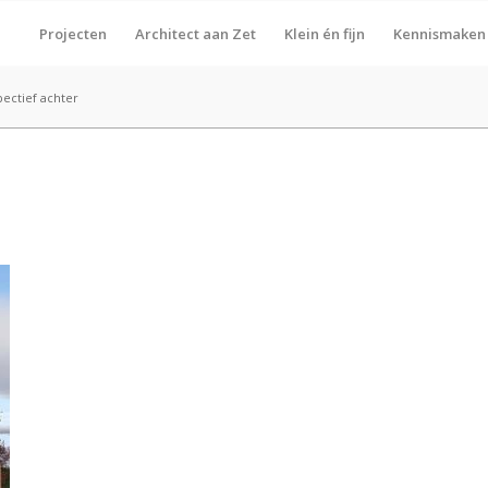
Projecten
Architect aan Zet
Klein én fijn
Kennismaken
ectief achter