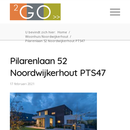
U bevindt zich hier:
Home
/
Woonhuis Noordwijkerhout
/
Pilarenlaan 52 Noordwijkerhout PTS47
Pilarenlaan 52
Noordwijkerhout PTS47
17 februari 2021