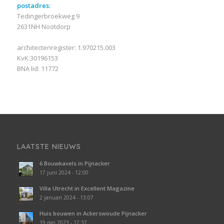
postadres:
Tedingerbroekweg 9
2631NH Nootdorp
architectenregister: 1.970215.003
KvK:30196153
BNA lid: 11772
LAATSTE NIEUWS
6 Bouwkavels in Pijnacker
17 juni 2024 - 12:00
Villa Utrecht in Excellent Magazine
2 januari 2024 - 13:07
Huis bouwen in Ackerswoude Pijnacker
19 mei 2023 - 17:37