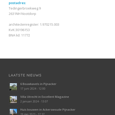
postadres:
Tedingerbroekweg 9
2631NH Nootdorp
architectenregister: 1.970215.003
KvK:30196153
BNA lid: 11772
LAATSTE NIEUWS
6 Bouwkavels in Pijnacker
17 juni 2024 - 12:00
Villa Utrecht in Excellent Magazine
2 januari 2024 - 13:07
Huis bouwen in Ackerswoude Pijnacker
19 mei 2023 - 17:37