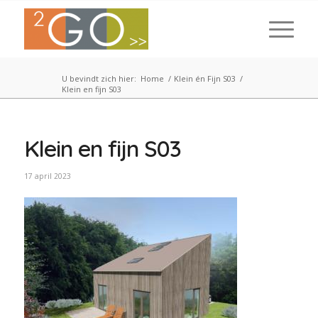
U bevindt zich hier:
Home
/
Klein én Fijn S03
/
Klein en fijn S03
Klein en fijn S03
17 april 2023