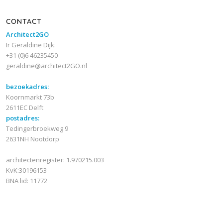
CONTACT
Architect2GO
Ir Geraldine Dijk:
+31 (0)6 46235450
geraldine@architect2GO.nl
bezoekadres:
Koornmarkt 73b
2611EC Delft
postadres:
Tedingerbroekweg 9
2631NH Nootdorp
architectenregister: 1.970215.003
KvK:30196153
BNA lid: 11772