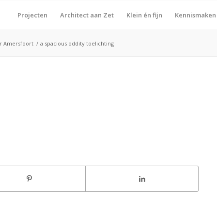
Projecten
Architect aan Zet
Klein én fijn
Kennismaken
r Amersfoort
/
a spacious oddity toelichting