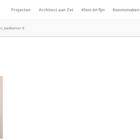
Projecten
Architect aan Zet
Klein én fijn
Kennismaken
en_badkamer-9