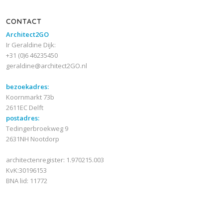
CONTACT
Architect2GO
Ir Geraldine Dijk:
+31 (0)6 46235450
geraldine@architect2GO.nl
bezoekadres:
Koornmarkt 73b
2611EC Delft
postadres:
Tedingerbroekweg 9
2631NH Nootdorp
architectenregister: 1.970215.003
KvK:30196153
BNA lid: 11772