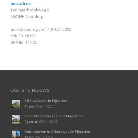
postadres:
Tedingerbroekweg 9
2631NH Nootdorp
architectenregister: 1.970215.003
KvK:30196153
BNA lid: 11772
LAATSTE NIEUWS
6 Bouwkavels in Pijnacker
17 juni 2024 - 12:00
Villa Utrecht in Excellent Magazine
2 januari 2024 - 13:07
Huis bouwen in Ackerswoude Pijnacker
19 mei 2023 - 17:37