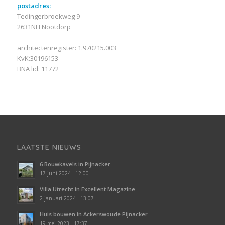
postadres:
Tedingerbroekweg 9
2631NH Nootdorp
architectenregister: 1.970215.003
KvK:30196153
BNA lid: 11772
LAATSTE NIEUWS
6 Bouwkavels in Pijnacker
17 juni 2024 - 12:00
Villa Utrecht in Excellent Magazine
2 januari 2024 - 13:07
Huis bouwen in Ackerswoude Pijnacker
19 mei 2023 - 17:37