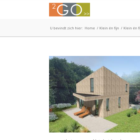
U bevindt zich hier:
Home
/
Klein én fijn
/
Klein én f