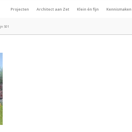
Projecten
Architect aan Zet
Klein én fijn
Kennismaken
ijn S01