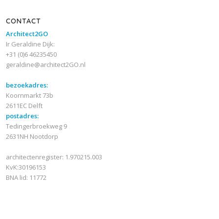
CONTACT
Architect2GO
Ir Geraldine Dijk:
+31 (0)6 46235450
geraldine@architect2GO.nl
bezoekadres:
Koornmarkt 73b
2611EC Delft
postadres:
Tedingerbroekweg 9
2631NH Nootdorp
architectenregister: 1.970215.003
KvK:30196153
BNA lid: 11772