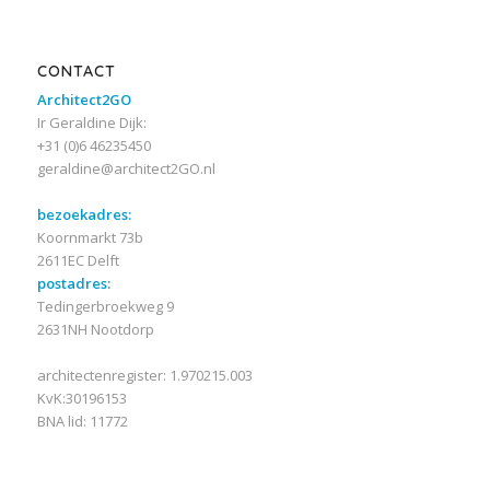
CONTACT
Architect2GO
Ir Geraldine Dijk:
+31 (0)6 46235450
geraldine@architect2GO.nl
bezoekadres:
Koornmarkt 73b
2611EC Delft
postadres:
Tedingerbroekweg 9
2631NH Nootdorp
architectenregister: 1.970215.003
KvK:30196153
BNA lid: 11772