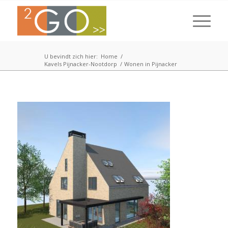
U bevindt zich hier:
Home
/
Kavels Pijnacker-Nootdorp
/
Wonen in Pijnacker