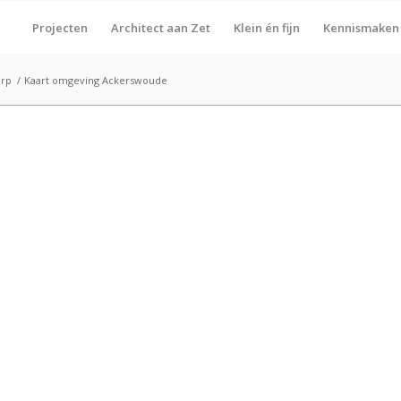
Projecten
Architect aan Zet
Klein én fijn
Kennismaken
orp
/
Kaart omgeving Ackerswoude