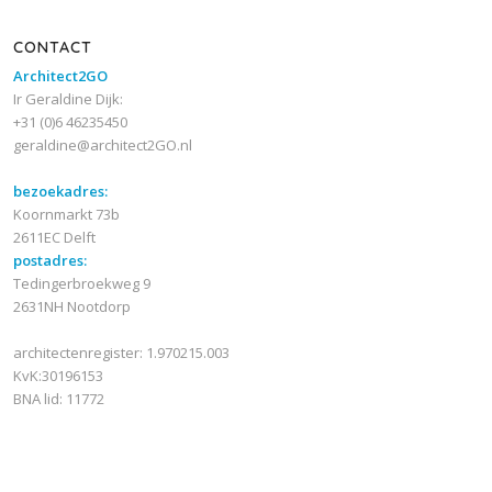
CONTACT
Architect2GO
Ir Geraldine Dijk:
+31 (0)6 46235450
geraldine@architect2GO.nl
bezoekadres:
Koornmarkt 73b
2611EC Delft
postadres:
Tedingerbroekweg 9
2631NH Nootdorp
architectenregister: 1.970215.003
KvK:30196153
BNA lid: 11772