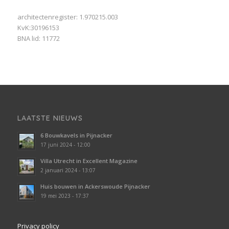
architectenregister: 1.970215.003
KvK:30196153
BNA lid: 11772
LAATSTE NIEUWS
6 Bouwkavels in Pijnacker
17 juni 2024 - 12:00
Villa Utrecht in Excellent Magazine
2 januari 2024 - 13:07
Huis bouwen in Ackerswoude Pijnacker
19 mei 2023 - 17:37
Privacy policy