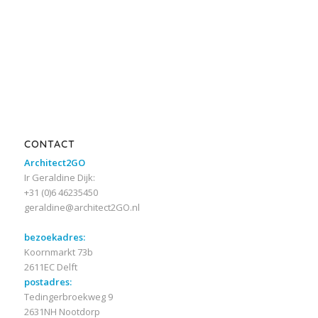
CONTACT
Architect2GO
Ir Geraldine Dijk:
+31 (0)6 46235450
geraldine@architect2GO.nl
bezoekadres:
Koornmarkt 73b
2611EC Delft
postadres:
Tedingerbroekweg 9
2631NH Nootdorp