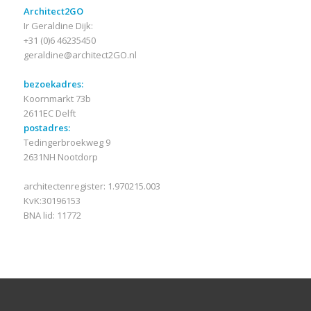
Architect2GO
Ir Geraldine Dijk:
+31 (0)6 46235450
geraldine@architect2GO.nl
bezoekadres:
Koornmarkt 73b
2611EC Delft
postadres:
Tedingerbroekweg 9
2631NH Nootdorp
architectenregister: 1.970215.003
KvK:30196153
BNA lid: 11772