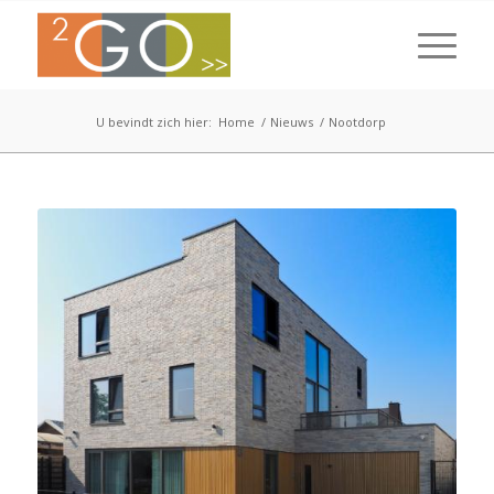
U bevindt zich hier:
Home
/
Nieuws
/
Nootdorp