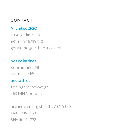
CONTACT
Architect2GO
Ir Geraldine Dijk:
+31 (0)6 46235450
geraldine@architect2GO.nl
bezoekadres:
Koornmarkt 73b
2611EC Delft
postadres:
Tedingerbroekweg 9
2631NH Nootdorp
architectenregister: 1.970215.003
KvK:30196153
BNA lid: 11772