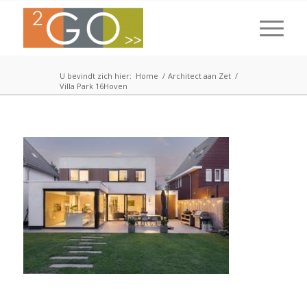
U bevindt zich hier:
Home
/
Architect aan Zet
/
Villa Park 16Hoven