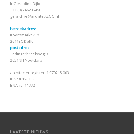
Ir Geraldine Dijk:
+31 (0)6 46235450
geraldine@architect2GO.nl
bezoekadres:
Koornmarkt 73b
2611EC Delft
postadres:
Tedingerbroekweg 9
2631NH Nootdorp
architectenregister: 1.970215.003
KvK:30196153
BNA lid: 11772
LAATSTE NIEUWS