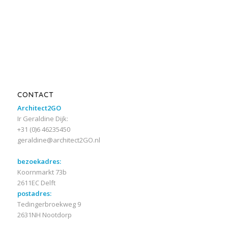
CONTACT
Architect2GO
Ir Geraldine Dijk:
+31 (0)6 46235450
geraldine@architect2GO.nl
bezoekadres:
Koornmarkt 73b
2611EC Delft
postadres:
Tedingerbroekweg 9
2631NH Nootdorp