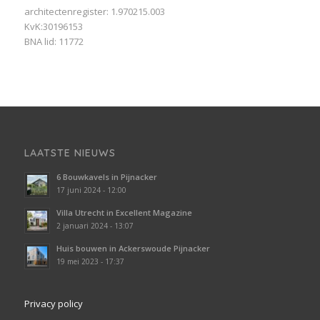
architectenregister: 1.970215.003
KvK:30196153
BNA lid: 11772
LAATSTE NIEUWS
6 Bouwkavels in Pijnacker
17 juni 2024 - 12:00
Villa Utrecht in Excellent Magazine
2 januari 2024 - 13:07
Huis bouwen in Ackerswoude Pijnacker
19 mei 2023 - 17:37
Privacy policy