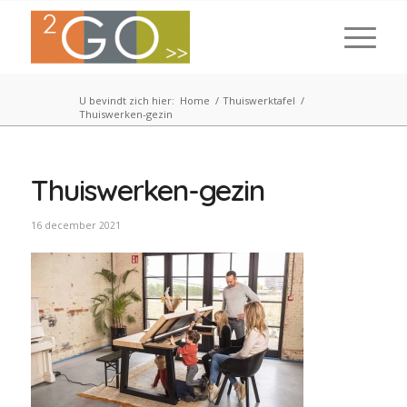
U bevindt zich hier:
Home
/
Thuiswerktafel
/
Thuiswerken-gezin
Thuiswerken-gezin
16 december 2021