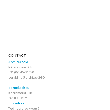
CONTACT
Architect2GO
Ir Geraldine Dijk:
+31 (0)6 46235450
geraldine@architect2GO.nl
bezoekadres:
Koornmarkt 73b
2611EC Delft
postadres:
Tedingerbroekweg 9