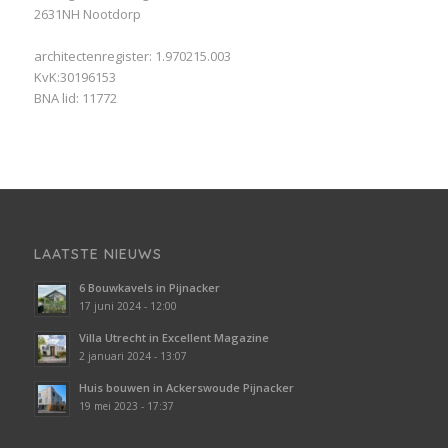
2631NH Nootdorp
architectenregister: 1.970215.003
KvK:30196153
BNA lid: 11772
LAATSTE NIEUWS
6 Bouwkavels in Pijnacker
17 juni 2024 - 12:00
Villa Utrecht in Excellent Magazine
2 januari 2024 - 13:07
Huis bouwen in Ackerswoude Pijnacker
19 mei 2023 - 17:37