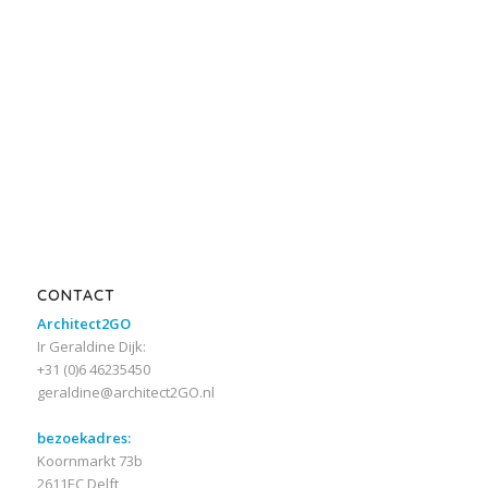
CONTACT
Architect2GO
Ir Geraldine Dijk:
+31 (0)6 46235450
geraldine@architect2GO.nl
bezoekadres:
Koornmarkt 73b
2611EC Delft