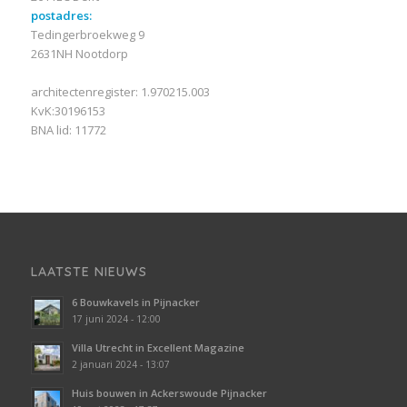
postadres:
Tedingerbroekweg 9
2631NH Nootdorp
architectenregister: 1.970215.003
KvK:30196153
BNA lid: 11772
LAATSTE NIEUWS
6 Bouwkavels in Pijnacker
17 juni 2024 - 12:00
Villa Utrecht in Excellent Magazine
2 januari 2024 - 13:07
Huis bouwen in Ackerswoude Pijnacker