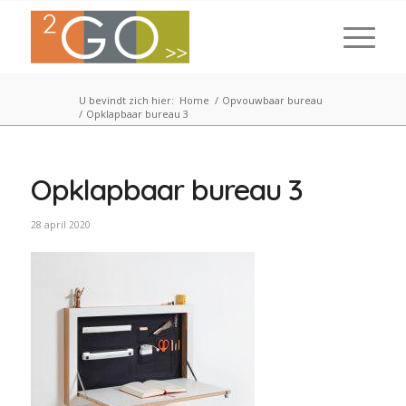
U bevindt zich hier:
Home
/
Opvouwbaar bureau
/
Opklapbaar bureau 3
Opklapbaar bureau 3
28 april 2020