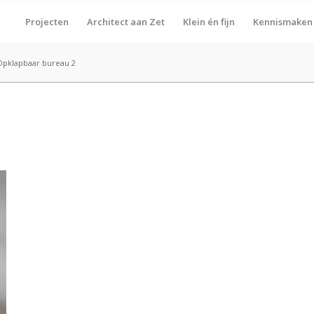
Projecten
Architect aan Zet
Klein én fijn
Kennismaken
Opklapbaar bureau 2