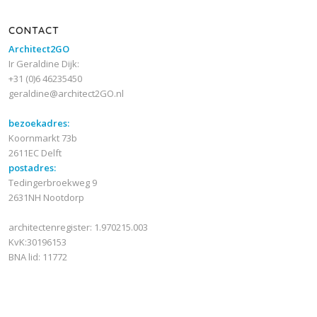
CONTACT
Architect2GO
Ir Geraldine Dijk:
+31 (0)6 46235450
geraldine@architect2GO.nl
bezoekadres:
Koornmarkt 73b
2611EC Delft
postadres:
Tedingerbroekweg 9
2631NH Nootdorp
architectenregister: 1.970215.003
KvK:30196153
BNA lid: 11772