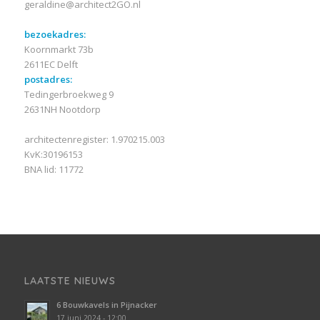
geraldine@architect2GO.nl
bezoekadres:
Koornmarkt 73b
2611EC Delft
postadres:
Tedingerbroekweg 9
2631NH Nootdorp
architectenregister: 1.970215.003
KvK:30196153
BNA lid: 11772
LAATSTE NIEUWS
6 Bouwkavels in Pijnacker
17 juni 2024 - 12:00