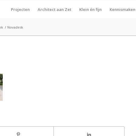
Projecten
Architect aan Zet
Klein én fijn
Kennismaken
ek
/
Novadesk