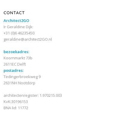
CONTACT
Architect2GO
Ir Geraldine Dijk:
+31 (0)6 46235450
geraldine@architect2GO.nl
bezoekadres:
Koornmarkt 73b
2611EC Delft
postadres:
Tedingerbroekweg 9
2631NH Nootdorp
architectenregister: 1.970215.003
KvK:30196153
BNA lid: 11772