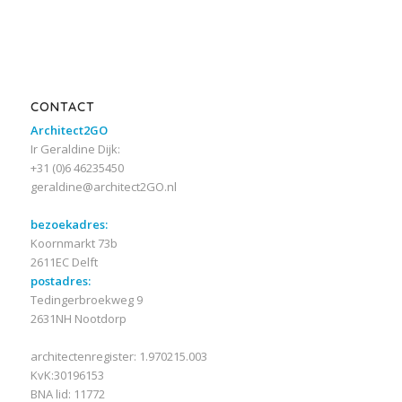
CONTACT
Architect2GO
Ir Geraldine Dijk:
+31 (0)6 46235450
geraldine@architect2GO.nl
bezoekadres:
Koornmarkt 73b
2611EC Delft
postadres:
Tedingerbroekweg 9
2631NH Nootdorp
architectenregister: 1.970215.003
KvK:30196153
BNA lid: 11772