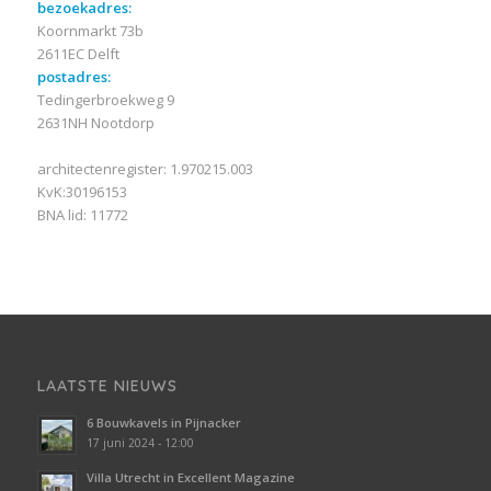
bezoekadres:
Koornmarkt 73b
2611EC Delft
postadres:
Tedingerbroekweg 9
2631NH Nootdorp
architectenregister: 1.970215.003
KvK:30196153
BNA lid: 11772
LAATSTE NIEUWS
6 Bouwkavels in Pijnacker
17 juni 2024 - 12:00
Villa Utrecht in Excellent Magazine