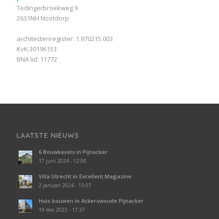
Tedingerbroekweg 9
2631NH Nootdorp
architectenregister: 1.970215.003
KvK:30196153
BNA lid: 11772
LAATSTE NIEUWS
6 Bouwkavels in Pijnacker
17 juni 2024 - 12:00
Villa Utrecht in Excellent Magazine
2 januari 2024 - 13:07
Huis bouwen in Ackerswoude Pijnacker
19 mei 2023 - 17:37