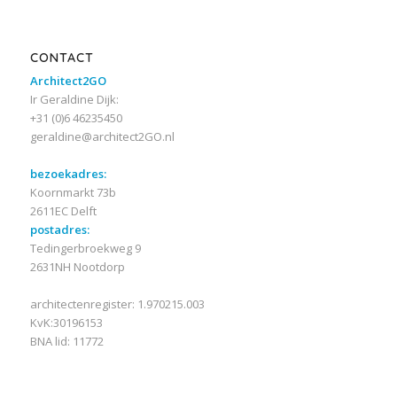
CONTACT
Architect2GO
Ir Geraldine Dijk:
+31 (0)6 46235450
geraldine@architect2GO.nl
bezoekadres:
Koornmarkt 73b
2611EC Delft
postadres:
Tedingerbroekweg 9
2631NH Nootdorp
architectenregister: 1.970215.003
KvK:30196153
BNA lid: 11772