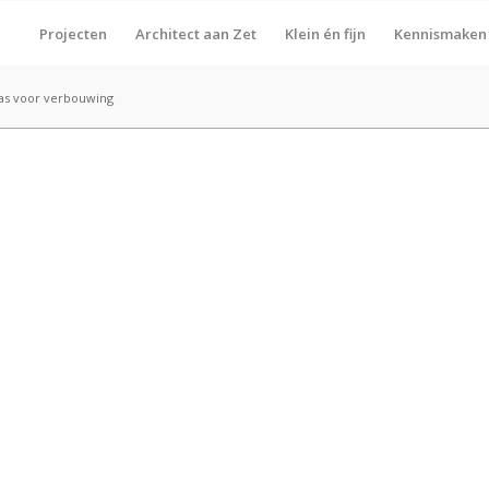
Projecten
Architect aan Zet
Klein én fijn
Kennismaken
as voor verbouwing