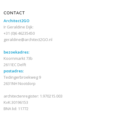
CONTACT
Architect2GO
Ir Geraldine Dijk:
+31 (0)6 46235450
geraldine@architect2GO.nl
bezoekadres:
Koornmarkt 73b
2611EC Delft
postadres:
Tedingerbroekweg 9
2631NH Nootdorp
architectenregister: 1.970215.003
KvK:30196153
BNA lid: 11772