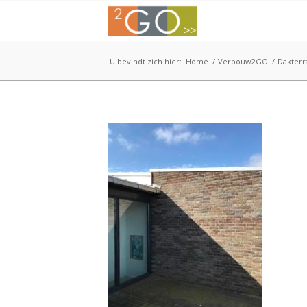
U bevindt zich hier:
Home
/
Verbouw2GO
/
Dakterr