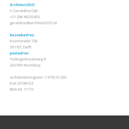
Architect2GO
Ir Geraldine Dijk:
+31 (0)6 46235450
geraldine@architect2GO.nl
bezoekadres:
Koornmarkt 73b
2611EC Delft
postadres:
Tedingerbroekweg 9
2631NH Nootdorp
architectenregister: 1.970215.003
KvK:30196153
BNA lid: 11772