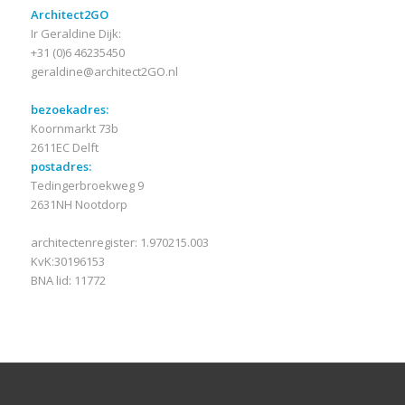
Architect2GO
Ir Geraldine Dijk:
+31 (0)6 46235450
geraldine@architect2GO.nl
bezoekadres:
Koornmarkt 73b
2611EC Delft
postadres:
Tedingerbroekweg 9
2631NH Nootdorp
architectenregister: 1.970215.003
KvK:30196153
BNA lid: 11772