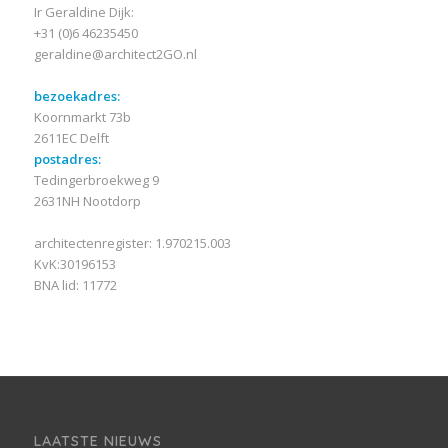
Ir Geraldine Dijk:
+31 (0)6 46235450
geraldine@architect2GO.nl
bezoekadres:
Koornmarkt 73b
2611EC Delft
postadres:
Tedingerbroekweg 9
2631NH Nootdorp
architectenregister: 1.970215.003
KvK:30196153
BNA lid: 11772
LAATSTE NIEUWS