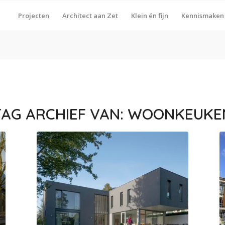
Projecten
Architect aan Zet
Klein én fijn
Kennismaken
TAG ARCHIEF VAN:
WOONKEUKE