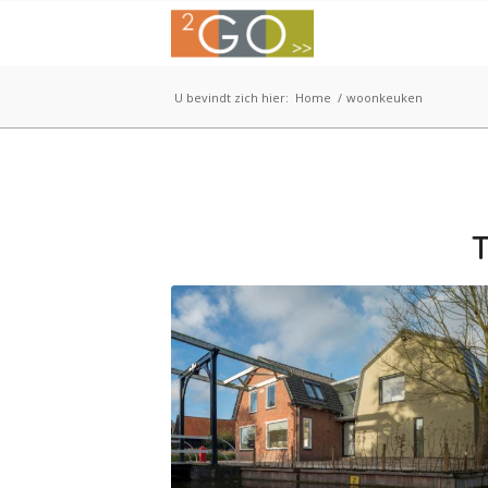
U bevindt zich hier:
Home
/
woonkeuken