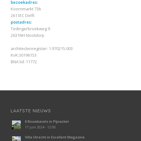
bezoekadres:
Koornmarkt 73b
2611EC Delft
postadres:
Tedingerbroekweg 9
2631NH Nootdorp
architectenregister: 1.970215.003
KvK:30196153
BNA lid: 11772
LAATSTE NIEUWS
6 Bouwkavels in Pijnacker
17 juni 2024 - 12:00
Villa Utrecht in Excellent Magazine