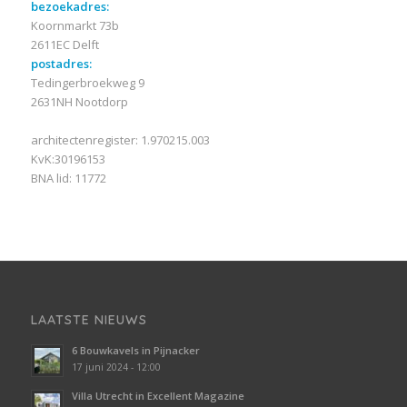
bezoekadres:
Koornmarkt 73b
2611EC Delft
postadres:
Tedingerbroekweg 9
2631NH Nootdorp
architectenregister: 1.970215.003
KvK:30196153
BNA lid: 11772
LAATSTE NIEUWS
6 Bouwkavels in Pijnacker
17 juni 2024 - 12:00
Villa Utrecht in Excellent Magazine