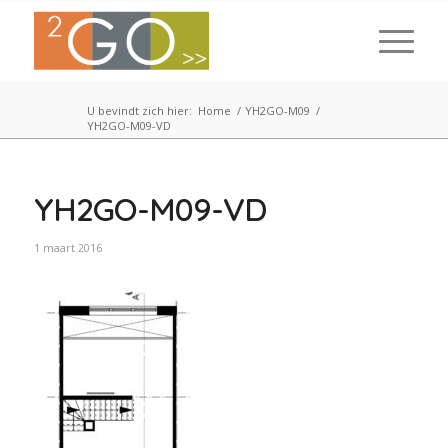
U bevindt zich hier:
Home
/
YH2GO-M09
/
YH2GO-M09-VD
YH2GO-M09-VD
1 maart 2016