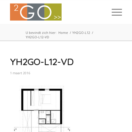
U bevindt zich hier:
Home
/
YH2GO-L12
/
YH2GO-L12-VD
YH2GO-L12-VD
1 maart 2016