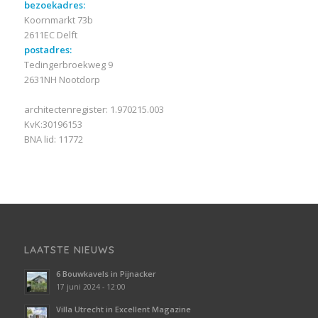
bezoekadres:
Koornmarkt 73b
2611EC Delft
postadres:
Tedingerbroekweg 9
2631NH Nootdorp
architectenregister: 1.970215.003
KvK:30196153
BNA lid: 11772
LAATSTE NIEUWS
6 Bouwkavels in Pijnacker
17 juni 2024 - 12:00
Villa Utrecht in Excellent Magazine