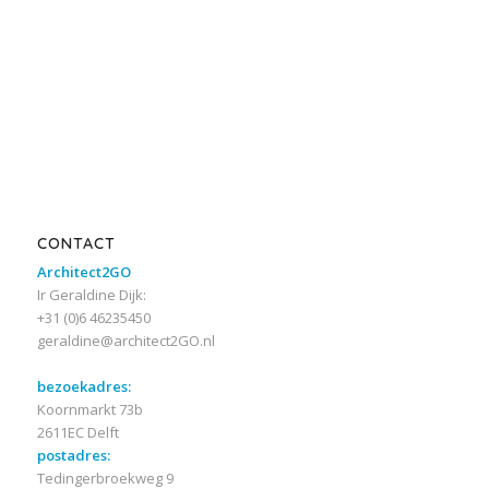
CONTACT
Architect2GO
Ir Geraldine Dijk:
+31 (0)6 46235450
geraldine@architect2GO.nl
bezoekadres:
Koornmarkt 73b
2611EC Delft
postadres:
Tedingerbroekweg 9