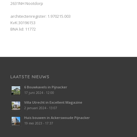
2631NH Nootdorp
architectenregister: 1.970215.003
KvK:30196153
BNA lid: 11772
LAATSTE NIEUWS
6 Bouwkavels in Pijnacker
17 juni 2024 - 12:00
Villa Utrecht in Excellent Magazine
2 januari 2024 - 13:07
Huis bouwen in Ackerswoude Pijnacker
19 mei 2023 - 17:37