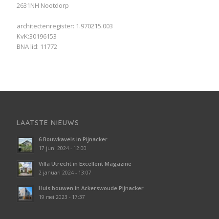
2631NH Nootdorp
architectenregister: 1.970215.003
KvK:30196153
BNA lid: 11772
LAATSTE NIEUWS
6 Bouwkavels in Pijnacker
17 juni 2024 - 12:00
Villa Utrecht in Excellent Magazine
2 januari 2024 - 13:07
Huis bouwen in Ackerswoude Pijnacker
19 mei 2023 - 17:37