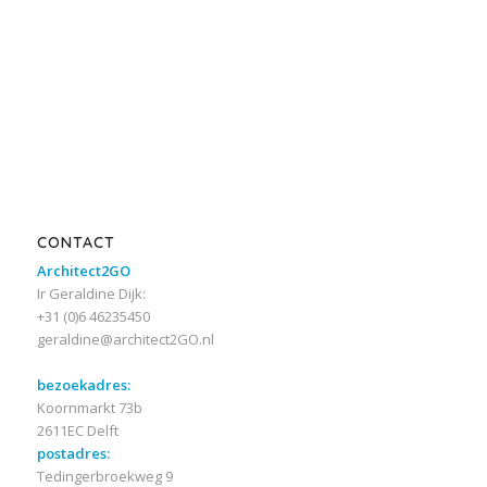
CONTACT
Architect2GO
Ir Geraldine Dijk:
+31 (0)6 46235450
geraldine@architect2GO.nl
bezoekadres:
Koornmarkt 73b
2611EC Delft
postadres:
Tedingerbroekweg 9