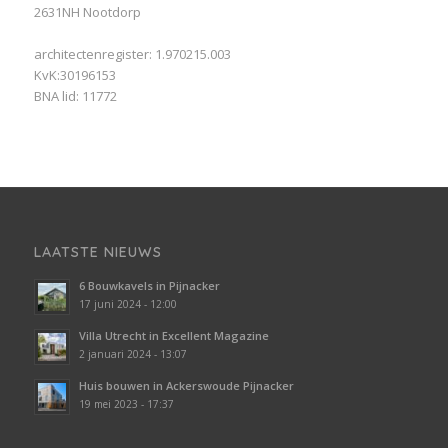
2631NH Nootdorp
architectenregister: 1.970215.003
KvK:30196153
BNA lid: 11772
LAATSTE NIEUWS
6 Bouwkavels in Pijnacker
17 juni 2024 - 12:00
Villa Utrecht in Excellent Magazine
2 januari 2024 - 13:07
Huis bouwen in Ackerswoude Pijnacker
19 mei 2023 - 17:37