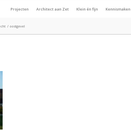
Projecten
Architect aan Zet
Klein én fijn
Kennismaken
echt
/
oostgevel