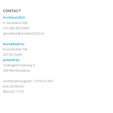
CONTACT
Architect2GO
Ir Geraldine Dijk:
+31 (0)6 46235450
geraldine@architect2GO.nl
bezoekadres:
Koornmarkt 73b
2611EC Delft
postadres:
Tedingerbroekweg 9
2631NH Nootdorp
architectenregister: 1.970215.003
KvK:30196153
BNA lid: 11772