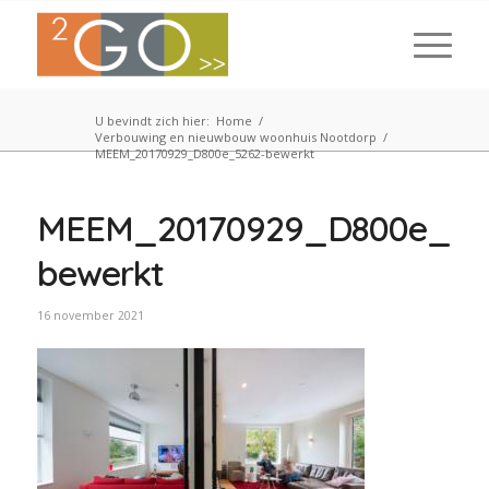
U bevindt zich hier:
Home
/
Verbouwing en nieuwbouw woonhuis Nootdorp
/
MEEM_20170929_D800e_5262-bewerkt
MEEM_20170929_D800e_52
bewerkt
16 november 2021