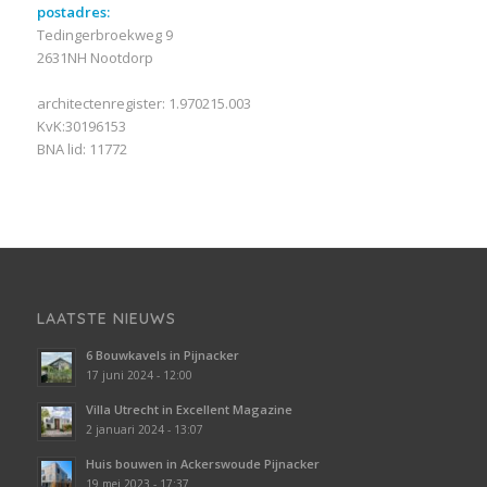
postadres:
Tedingerbroekweg 9
2631NH Nootdorp
architectenregister: 1.970215.003
KvK:30196153
BNA lid: 11772
LAATSTE NIEUWS
6 Bouwkavels in Pijnacker
17 juni 2024 - 12:00
Villa Utrecht in Excellent Magazine
2 januari 2024 - 13:07
Huis bouwen in Ackerswoude Pijnacker
19 mei 2023 - 17:37